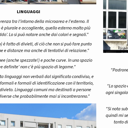
LINGUAGGI
renza tra l'intorno della microarea e l'esterno. Il
 è plurale e accogliente, quello esterno molto più
ddo'. Lo si può notare anche dai colori e segnali."
 è fatto di divieti, di ciò che non si può fare punto
ne e distanze ma anche di tentativi di relazione."
nee (anche spezzate!) e poche curve. In uno spazio
nee definite' non c'è più spazio di legame."
"Padrone 
 linguaggi non verbali dal significato condiviso, e
formali e formali di identificazione con il territorio,
"Lo spazio 
 divieto. Linguaggi comuni ma destinati a persone
ogni singola
verse che probabilmente mai si incontreranno."
"Si nota sub
quindi mi s
tanto d