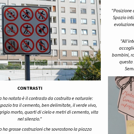
"Posizione d
Spazio int
evoluzione
"All'in
accoglie
bambini, ra
questa 
Semb
CONTRASTI
 ho notato è il contrasto da costruito e naturale:
spazio tra il cemento, ben delimitate, il verde vivo,
grigio morto, quarti di cielo e metri di cemento, vita
nel silenzio."
 ha grosse costruzioni che sovrastano la piazza