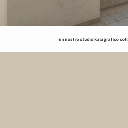
un
nostr
o
studio kalagrafico co
l