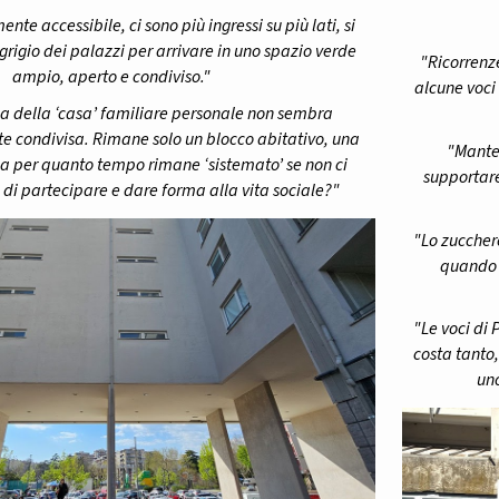
ente accessibile, ci sono più ingressi su più lati, si
 grigio dei palazzi per arrivare in uno spazio verde
"Ricorrenze
ampio, aperto e condiviso."
alcune voci
a della ‘casa’ familiare personale non sembra
rte condivisa. Rimane solo un blocco abitativo, una
"Manten
a per quanto tempo rimane ‘sistemato’ se non ci
supportare
à di partecipare e dare forma alla vita sociale?"
"Lo zucchero
quando t
"Le voci di 
costa tanto
un