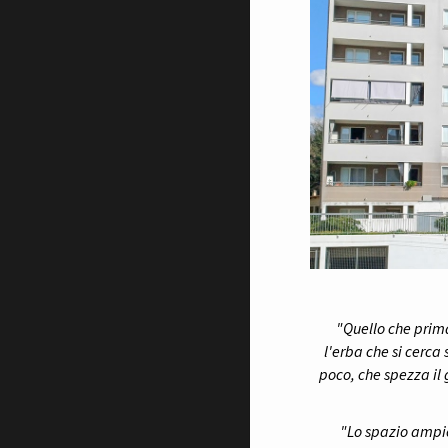
"Quello che prima
l'erba che si cerca 
poco, che spezza il 
"Lo spazio ampio