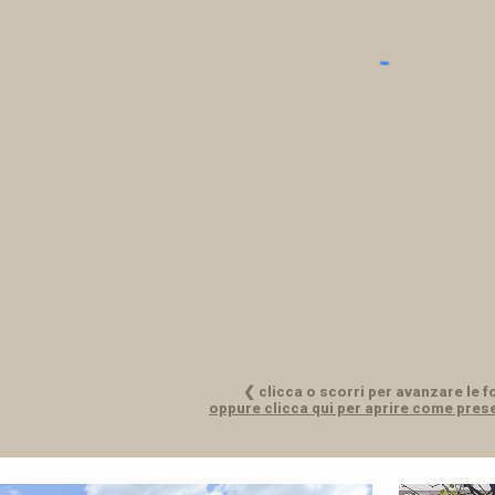
❮
clicca o scorri per avanzare le f
oppure clicca qui per aprire come pres