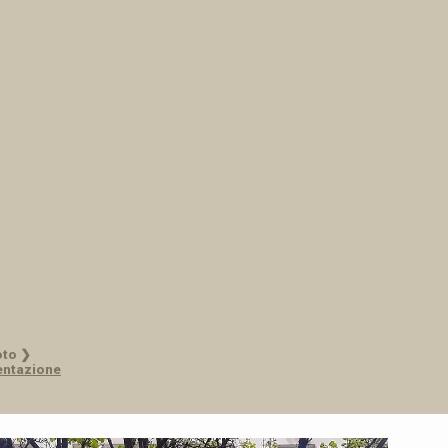
oto ❯
entazione