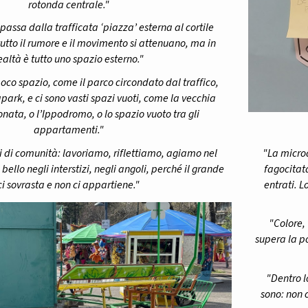
rotonda centrale."
passa dalla trafficata ‘piazza’ esterna al cortile
tutto il rumore e il movimento si attenuano, ma in
ealtà è tutto uno spazio esterno."
poco spazio, come il parco circondato dal traffico,
park, e ci sono vasti spazi vuoti, come la vecchia
ata, o l’Ippodromo, o lo spazio vuoto tra gli
appartamenti."
"La microa
di comunità: lavoriamo, riflettiamo, agiamo nel
fagocitat
 bello negli interstizi, negli angoli, perché il grande
entrati. L
ci sovrasta e non ci appartiene."
"Colore,
supera la p
"Dentro l
sono: non c