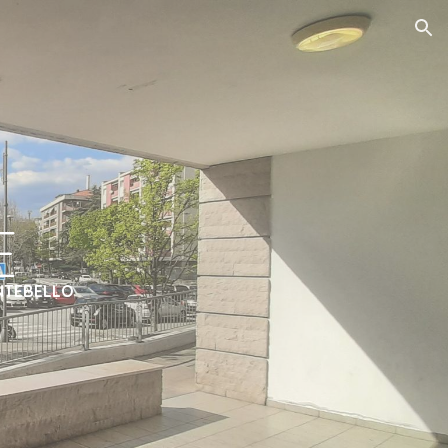
ion
E
NTEBELLO