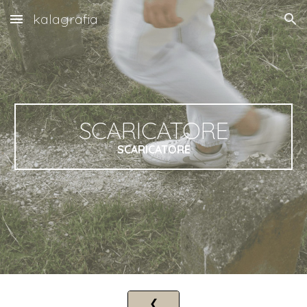
kalagrafia
Skip to main content
Skip to navigation
SCARICATORE
SCARICATORE
❮