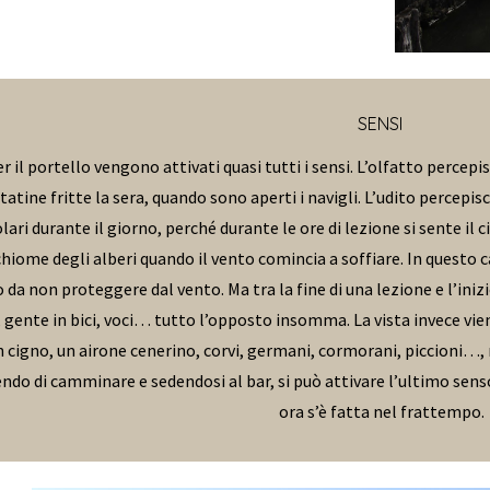
SENSI
l portello vengono attivati quasi tutti i sensi. L’olfatto percepis
tatine fritte la sera, quando sono aperti i navigli. L’udito percepis
ri durante il giorno, perché durante le ore di lezione si sente il cing
chiome degli alberi quando il vento comincia a soffiare. In questo 
a non proteggere dal vento. Ma tra la fine di una lezione e l’inizio
, gente in bici, voci… tutto l’opposto insomma. La vista invece vie
un cigno, un airone cenerino, corvi, germani, cormorani, piccioni…
endo di camminare e sedendosi al bar, si può attivare l’ultimo sens
ora s’è fatta nel frattempo.