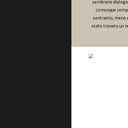
sembrano dialogare 
comunque compati
contrasto, meno ev
stato trovato un nu