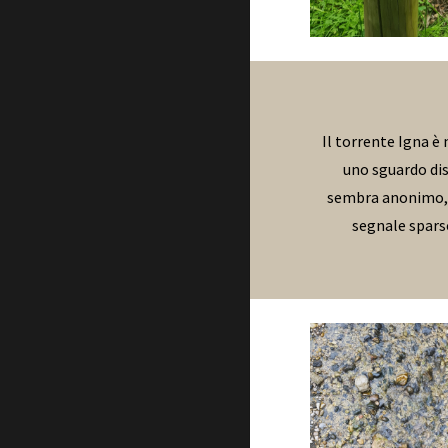
Il torrente Igna è
uno sguardo dis
sembra anonimo, n
segnale sparso