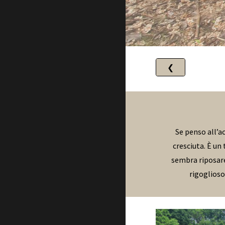
❮
Se penso all’a
cresciuta. È un
sembra riposare
rigoglioso