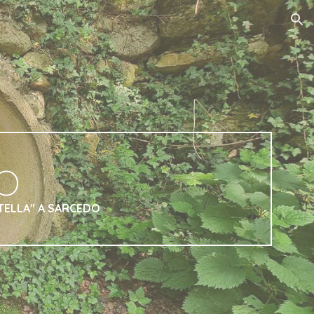
ion
O
TELLA" A SARCEDO