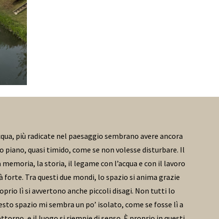
l’acqua, più radicate nel paesaggio sembrano avere ancora
o piano, quasi timido, come se non volesse disturbare. Il
 memoria, la storia, il legame con l’acqua e con il lavoro
 forte. Tra questi due mondi, lo spazio si anima grazie
oprio lì si avvertono anche piccoli disagi. Non tutti lo
esto spazio mi sembra un po’ isolato, come se fosse lì a
torno, e il luogo si riempie di senso. È proprio in questi