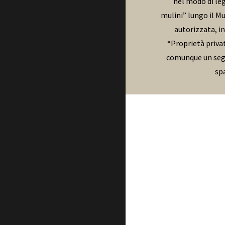
nel modo di leg
mulini” lungo il Mu
autorizzata, in
“Proprietà privat
comunque un segna
spa