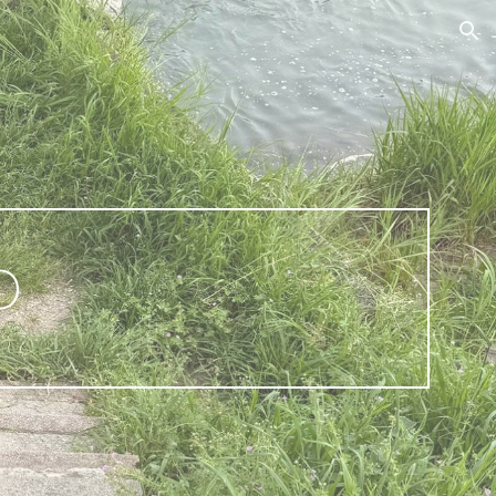
ion
O