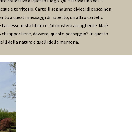
tà collettiva di questo luogo. Qui si trova uno dei “7
qua e territorio. Cartelli segnalano divieti di pesca non
anto a questi messaggi di rispetto, un altro cartello
é l’accesso resta libero e l’atmosfera accogliente. Ma è
A chi appartiene, davvero, questo paesaggio? In questo
quelli della natura e quelli della memoria.