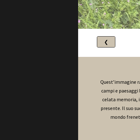
❮
Quest’immagine racc
campi e paesaggi l
celata memoria, i
presente. Il suo s
mondo frenetic