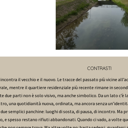
CONTRASTI
 incontra il vecchio e il nuovo. Le tracce del passato più vicine al
rale, mentre il quartiere residenziale più recente rimane in second
e due parti non è solo visivo, ma anche simbolico. Da un lato c’è la
ltro, una quotidianità nuova, ordinata, ma ancora senza un’identità
 due semplici panchine: luoghi di sosta, di pausa, di incontro. Ma pr
o, e spesso restano rifiuti abbandonati. Quando ci vado, a volte qu
che non sempre trova. Ma altre volte no: basta sedersi, guardarsi at