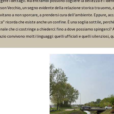
gere i dettagli. Ma entrambi possono cogliere la bellezza e l’identi
son Vecchio, un segno evidente della relazione storica tra uomo, ac
vitano a non sporcare, a prendersi cura dell’ambiente. Eppure, acc
a” ricorda che esiste anche un confine. È una soglia sottile, perch
le che ci costringe a chiederci: fino a dove possiamo spingerci? 
zio convivono molti linguaggi: quelli ufficiali e quelli silenziosi, 